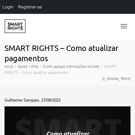
Login
Registrar-se
Alter
SMART RIGHTS – Como atualizar
pagamentos
Nave
Inicio
Ajuda + FAQ
Como apagar informações em lote
SMART
RIGHTS – Como atualizar pagamentos
[z_display_filters]
,
Guilherme Sampaio
27/08/2022