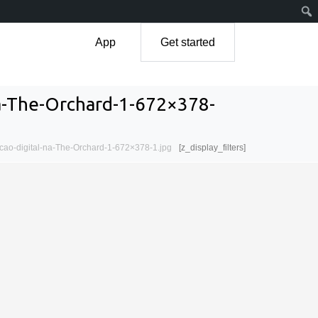
App
Get started
na-The-Orchard-1-672×378-
cao-digital-na-The-Orchard-1-672×378-1.jpg
[z_display_filters]