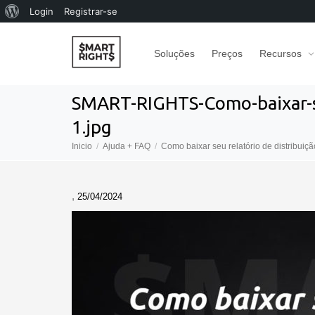
Sobre
Login
Registrar-se
o
Soluções
Preços
Recursos
WordPress
SMART-RIGHTS-Como-baixar-se
1.jpg
Inicio
Ajuda + FAQ
Como baixar seu relatório de distribuiçã
,
25/04/2024