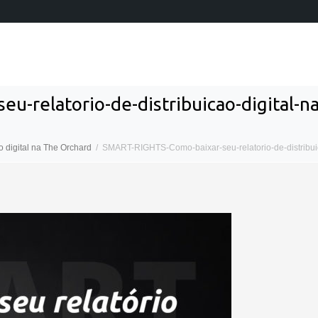
u-relatorio-de-distribuicao-digital-
o digital na The Orchard
SMART-RIGHTS-Como-baixar-seu-relatorio-de-distribui