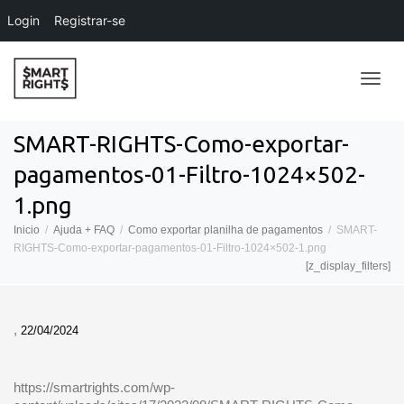
Login
Registrar-se
Alter
SMART-RIGHTS-Como-exportar-
pagamentos-01-Filtro-1024×502-
Nave
1.png
Inicio
Ajuda + FAQ
Como exportar planilha de pagamentos
SMART-
RIGHTS-Como-exportar-pagamentos-01-Filtro-1024×502-1.png
[z_display_filters]
,
22/04/2024
https://smartrights.com/wp-