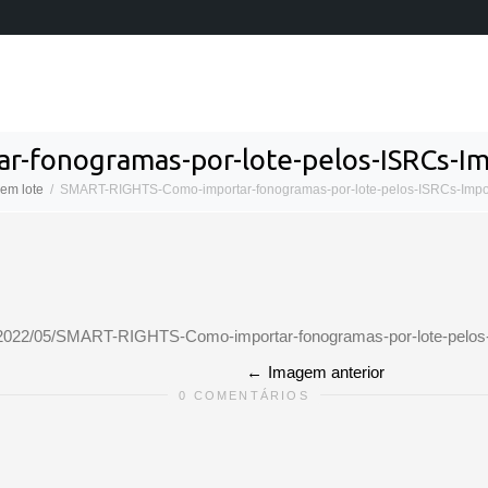
-fonogramas-por-lote-pelos-ISRCs-I
em lote
SMART-RIGHTS-Como-importar-fonogramas-por-lote-pelos-ISRCs-Impo
/17/2022/05/SMART-RIGHTS-Como-importar-fonogramas-por-lote-pelo
Imagem anterior
0 COMENTÁRIOS