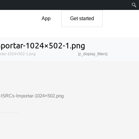
App
Get started
mportar-1024×502-1.png
rtar-1024×502-1.png
[z_display_filters]
s-ISRCs-Importar-1024×502.png