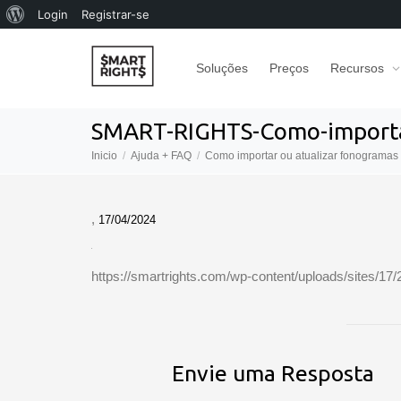
Sobre
Login
Registrar-se
o
Soluções
Preços
Recursos
WordPress
SMART-RIGHTS-Como-importar
Inicio
Ajuda + FAQ
Como importar ou atualizar fonogramas 
,
17/04/2024
https://smartrights.com/wp-content/uploads/sites
Envie uma Resposta