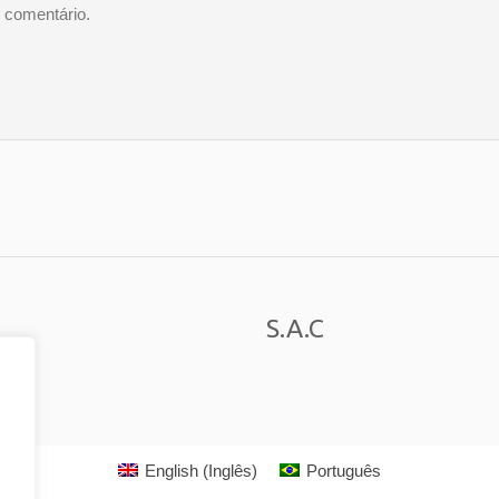
 comentário.
S.A.C
English
(
Inglês
)
Português