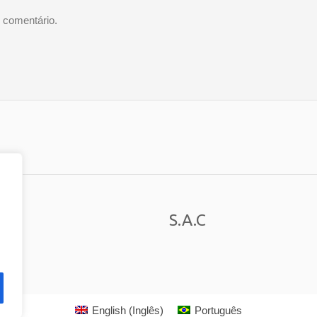
 comentário.
S.A.C
English
(
Inglês
)
Português