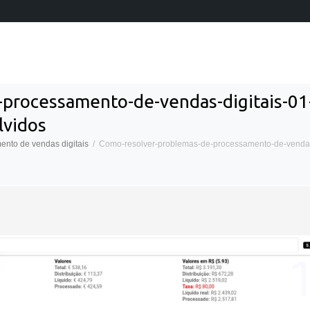
rocessamento-de-vendas-digitais-01-L
lvidos
nto de vendas digitais
Como-resolver-problemas-de-processamento-de-vendas-d