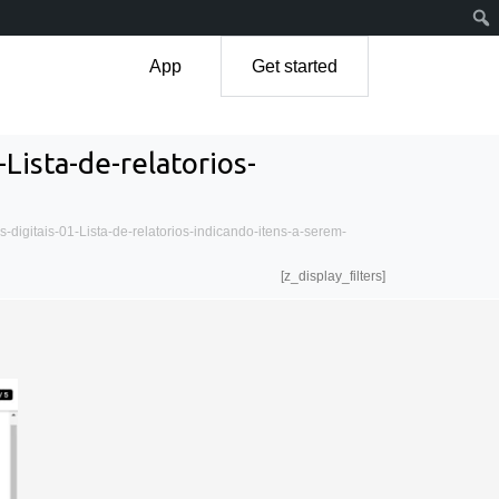
App
Get started
ista-de-relatorios-
igitais-01-Lista-de-relatorios-indicando-itens-a-serem-
[z_display_filters]