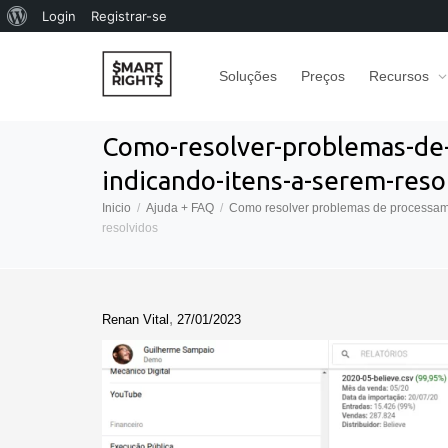
Sobre
Login
Registrar-se
o
Soluções
Preços
Recursos
WordPress
Como-resolver-problemas-de-p
indicando-itens-a-serem-reso
Inicio
Ajuda + FAQ
Como resolver problemas de processame
resolvidos
,
Renan Vital
27/01/2023