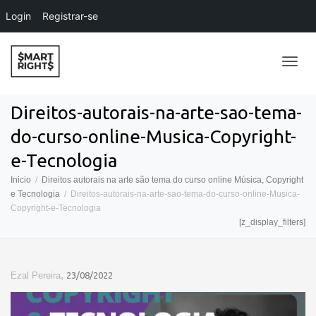
Login
Registrar-se
Alter
Direitos-autorais-na-arte-sao-tema-
do-curso-online-Musica-Copyright-
Nave
e-Tecnologia
Inicio
Direitos autorais na arte são tema do curso online Música, Copyright
e Tecnologia
Direitos-autorais-na-arte-sao-tema-do-curso-online-Musica-
Copyright-e-Tecnologia
[z_display_filters]
,
Ezal Pereira
23/08/2022