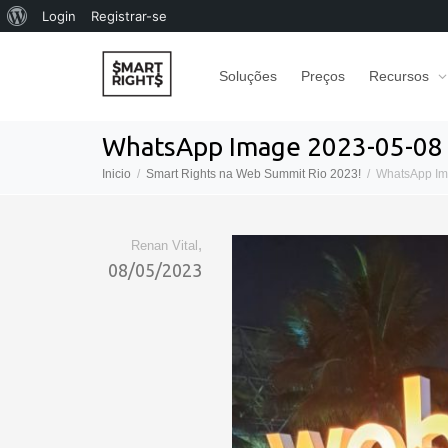
Sobre
Login
Registrar-se
o
Soluções
Preços
Recursos
WordPress
WhatsApp Image 2023-05-08 
Inicio
Smart Rights na Web Summit Rio 2023!
WhatsApp Im
,
Renan Vital
08/05/2023