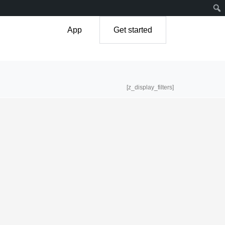
App
Get started
[z_display_filters]