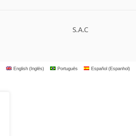
S.A.C
English
(
Inglês
)
Português
Español
(
Espanhol
)