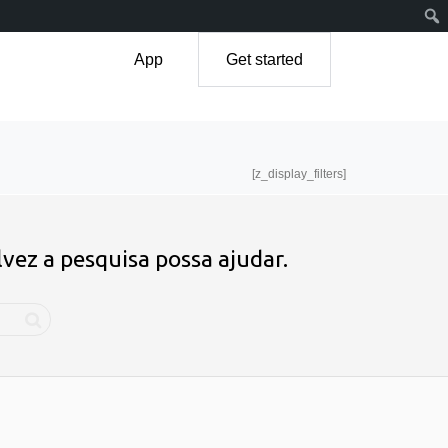
App
Get started
[z_display_filters]
ez a pesquisa possa ajudar.