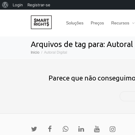
Sobre
Login
Registrar-se
o
Soluções
Preços
Recursos
WordPress
Arquivos de tag para: Autoral 
Inicio
Autoral Digital
Parece que não conseguimos