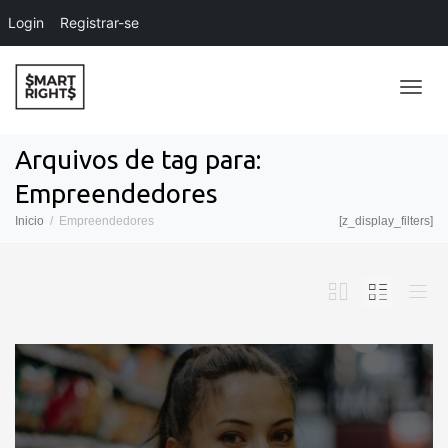
Login
Registrar-se
Alter
Arquivos de tag para:
Empreendedores
Nave
Inicio
Empreendedores
[z_display_filters]