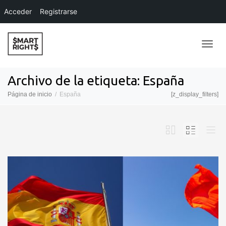
Acceder
Registrarse
Camb
Archivo de la etiqueta: España
Página de inicio
España
[z_display_filters]
naveg