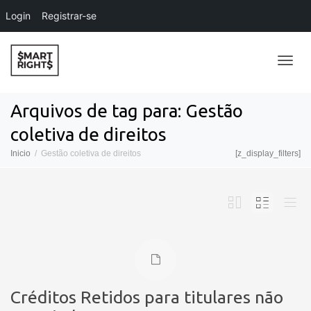
Login
Registrar-se
Alter
Arquivos de tag para: Gestão
coletiva de direitos
Nave
Inicio
Gestão coletiva de direitos
[z_display_filters]
Créditos Retidos para titulares não