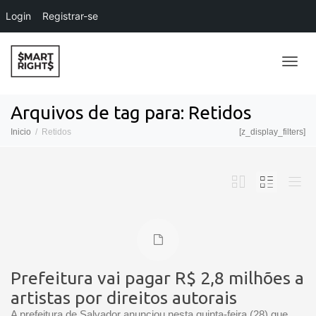
Login
Registrar-se
Alter
Arquivos de tag para: Retidos
Inicio
Retidos
[z_display_filters]
Nave
Prefeitura vai pagar R$ 2,8 milhões a
artistas por direitos autorais
A prefeitura de Salvador anunciou nesta quinta-feira (28) que