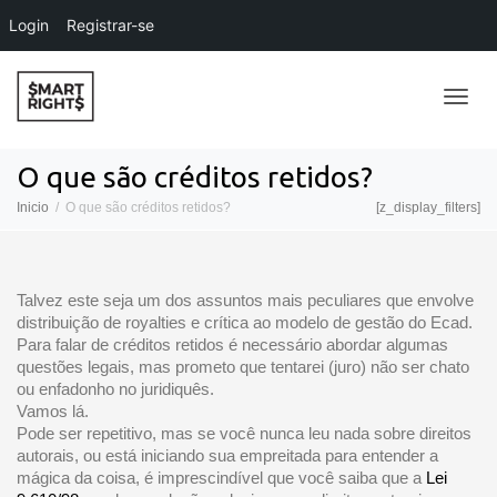
Login
Registrar-se
Alter
O que são créditos retidos?
Inicio
O que são créditos retidos?
[z_display_filters]
Nave
Talvez este seja um dos assuntos mais peculiares que envolve
distribuição de royalties e crítica ao modelo de gestão do Ecad.
Para falar de créditos retidos é necessário abordar algumas
questões legais, mas prometo que tentarei (juro) não ser chato
ou enfadonho no juridiquês.
Vamos lá.
Pode ser repetitivo, mas se você nunca leu nada sobre direitos
autorais, ou está iniciando sua empreitada para entender a
mágica da coisa, é imprescindível que você saiba que a
Lei