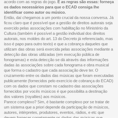
acordo com as regras do jogo.
E as regras são essas: forneça
os dados necessários para que o ECAD consiga lhe
identificar como autor ou músico.
Então, daí chegamos a um ponto crucial da nossa conversa. Já
ficou claro que é possível que a gestão de direitos autorais seja
exercido pelas associações com habilitação no Ministério da
Cultura (também é possível a gestão individual dos direitos
autorais, nos moldes do art. 13 do Decreto já referenciado, mas
isso é papo para outro texto) e que a cobrança daqueles que
utilizam das obras será exercida pelas associações mediante a
detecção das obras utilizadas (em execução pública de
fonogramas) e esta detecção se dá através das informações
dadas às associações sobre cada fonograma e obra musical
que forma o cadastro que cada associação deve ter. O
cruzamento entre os dados das músicas que foram executadas
publicamente (fornecidos pelo exercício de cobrança do ECAD)
com os dados que constam no cadastro das associações
fornecidos por vocês músicos é que possibilita a destinação
dos valores (royalties) aos músicos.
Parece complexo? Sim, é bastante complexo por se tratar de
um sistema que a priori depende da participação de músicos,
autores, intérpretes, produtores, eventos, rádios, e etc que
devem fornecer corretamente os dados das músicas que