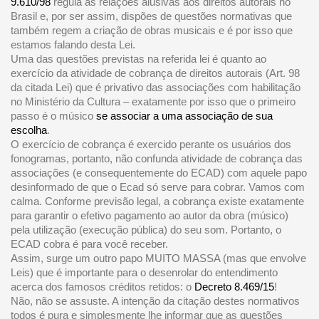
9.610/98
regula as relações alusivas aos direitos autorais no
Brasil e, por ser assim, dispões de questões normativas que
também regem a criação de obras musicais e é por isso que
estamos falando desta Lei.
Uma das questões previstas na referida lei é quanto ao
exercício da atividade de cobrança de direitos autorais (Art. 98
da citada Lei) que é privativo das associações com habilitação
no Ministério da Cultura – exatamente por isso que o primeiro
passo é o músico
se associar a uma associação de sua
escolha
.
O exercício de cobrança é exercido perante os usuários dos
fonogramas, portanto, não confunda atividade de cobrança das
associações (e consequentemente do ECAD) com aquele papo
desinformado de que o Ecad só serve para cobrar. Vamos com
calma. Conforme previsão legal, a cobrança existe exatamente
para garantir o efetivo pagamento ao autor da obra (músico)
pela utilização (execução pública) do seu som. Portanto, o
ECAD cobra é para você receber.
Assim, surge um outro papo MUITO MASSA (mas que envolve
Leis) que é importante para o desenrolar do entendimento
acerca dos famosos créditos retidos: o
Decreto 8.469/15
!
Não, não se assuste. A intenção da citação destes normativos
todos é pura e simplesmente lhe informar que as questões